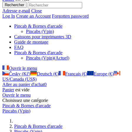
Rechercher
Adresse e-mail
Close
Log In
Create an Account
Forgotten password
Pincab & Bornes d'arcade
Pincabs (Vpin)
Caissons pour imprimantes 3D
Guide de montage
FAQ
Pincab & Bornes d'arcade
Pincabs (Vpin)
(Actuel)
Ouvrir le menu
Česky (Kč)
Deutsch (€)
Français (€)
Europe (€)
US/Canada (US$)
Aller au panier d'achat
0
Panier
est vide
Ouvrir le menu
Choisissez une catégorie
Pincab & Bornes d'arcade
Pincabs (Vpin)
Pincab & Bornes d'arcade
Pincabs (Vpin)