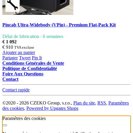
Pincab Ultra-Widebody (VPin) - Premium Flat-Pack Kit
Délai de fabrication : 6 semaines
€ 1 092
€ 910
TVA excluse
Ajouter au panier
Partager
Tweet
Pin It
Conditions Générales de Vente
Politique de Confidentialité
Foire Aux Questions
Contact
Contact rapide
©
2020 -
2026
CZEKO Group, s.r.o.
,
Plan du site
,
RSS
,
Paramètres
des cookies
,
Powered by Upgates Shops
Paramètres des cookies