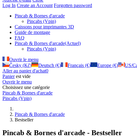
Log In
Create an Account
Forgotten password
Pincab & Bornes d'arcade
Pincabs (Vpin)
Caissons pour imprimantes 3D
Guide de montage
FAQ
Pincab & Bornes d'arcade
(Actuel)
Pincabs (Vpin)
Ouvrir le menu
Česky (Kč)
Deutsch (€)
Français (€)
Europe (€)
US/Ca
Aller au panier d'achat
0
Panier
est vide
Ouvrir le menu
Choisissez une catégorie
Pincab & Bornes d'arcade
Pincabs (Vpin)
Pincab & Bornes d'arcade
Bestseller
Pincab & Bornes d'arcade - Bestseller