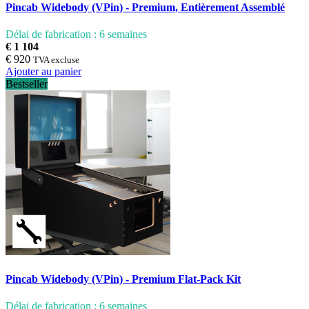
Pincab Widebody (VPin) - Premium, Entièrement Assemblé
Délai de fabrication : 6 semaines
€ 1 104
€ 920
TVA excluse
Ajouter au panier
Bestseller
Pincab Widebody (VPin) - Premium Flat-Pack Kit
Délai de fabrication : 6 semaines