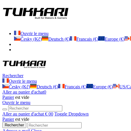
Ouvrir le menu
Česky (Kč)
Deutsch (€)
Français (€)
Europe (€)
Rechercher
Ouvrir le menu
Česky (Kč)
Deutsch (€)
Français (€)
Europe (€)
US/Ca
Aller au panier d'achat
0
Panier
est vide
Ouvrir le menu
Aller au panier d'achat
€ 0
0
Toggle Dropdown
Panier
est vide
Rechercher
Adresse e-mail
Close